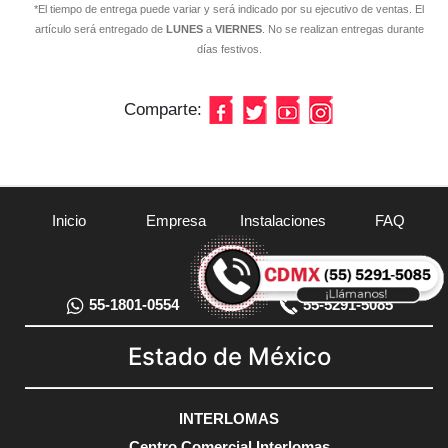
*El tiempo de entrega puede variar y será indicado por su ejecutivo de ventas. El
artículo será entregado de
LUNES
a
VIERNES
. No se realizan entregas durante
días festivos.
Comparte:
Inicio
Empresa
Instalaciones
FAQ
Contacto
55-1801-0554
55-5291-5085
Estado de México
INTERLOMAS
Centro Comercial Interlomas